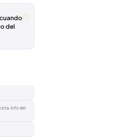
"
e cuando
vo del
cota, info del