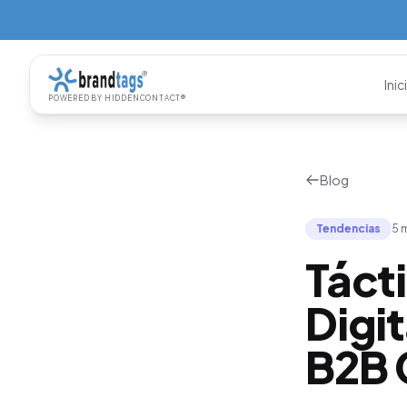
Inic
POWERED BY HIDDENCONTACT®
Blog
Tendencias
5 
Táct
Digit
B2B 