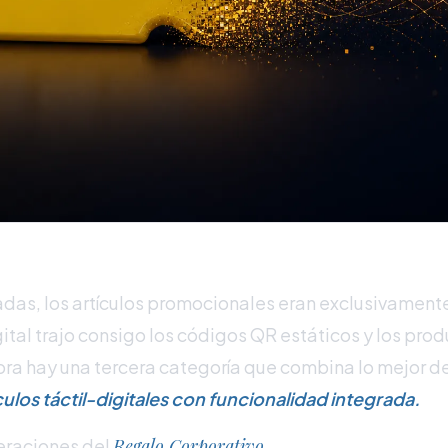
as, los artículos promocionales eran exclusivamente 
gital trajo consigo los códigos QR estáticos y los pro
hora hay una tercera categoría que combina lo mejor 
culos táctil-digitales con funcionalidad integrada.
eraciones del
Regalo Corporativo