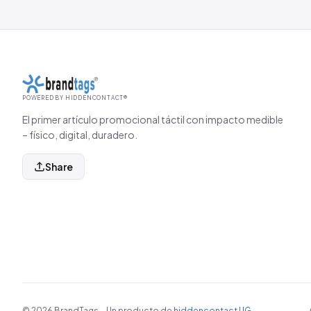
POWERED BY HIDDENCONTACT®
El primer artículo promocional táctil con impacto medible
– físico, digital, duradero.
Share
© 2026 BrandTags – Un producto de
hiddencontact UG