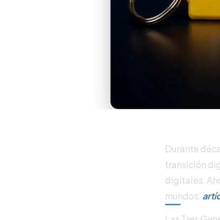
Durante décad
transición di
digitales. A
mundos:
artí
Las Tres Gen