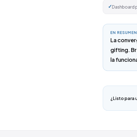
✓
Dashboard pa
EN RESUMEN
La converg
gifting. B
la funcion
¿Listo para