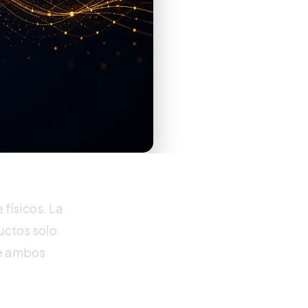
físicos. La
ductos solo
de ambos