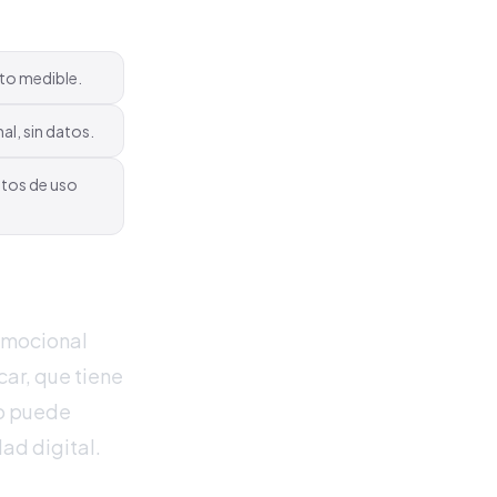
cto medible.
al, sin datos.
datos de uso
 emocional
car, que tiene
co puede
dad digital.