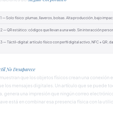
 — Solo físico: plumas, llaveros, bolsas. Alta producción, bajo impa
 — QR estático: códigos que llevan a una web. Sin interacción person
 — Táctil-digital: artículo físico con perfil digital activo, NFC + QR, 
ctil No Desaparece
 muestran que los objetos físicos crean una conexión
e los mensajes digitales. Un artículo que se puede to
ra, genera una impresión que ningún correo electróni
clave está en combinar esa presencia física con la utili