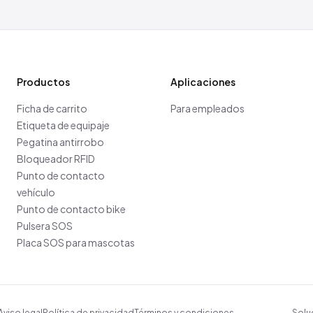
Productos
Aplicaciones
Ficha de carrito
Para empleados
Etiqueta de equipaje
Pegatina antirrobo
Bloqueador RFID
Punto de contacto
vehículo
Punto de contacto bike
Pulsera SOS
Placa SOS para mascotas
Aviso legal
Política de privacidad
Términos y condiciones
Solu