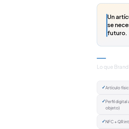
Un artí
se nece
futuro.
Lo que Bran
✓
Artículo fís
✓
Perfil digita
objeto)
✓
NFC + QR int