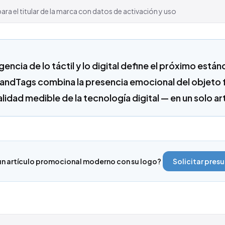
ra el titular de la marca con datos de activación y uso
encia de lo táctil y lo digital define el próximo está
randTags combina la presencia emocional del objeto 
alidad medible de la tecnología digital — en un solo ar
 un artículo promocional moderno con su logo?
Solicitar pres