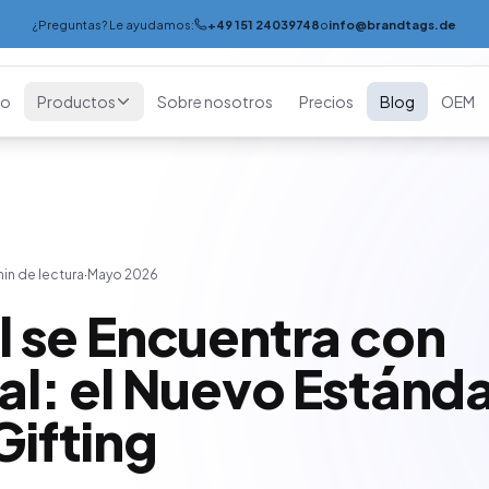
¿Preguntas? Le ayudamos:
+49 151 24039748
o
info@brandtags.de
io
Productos
Sobre nosotros
Precios
Blog
OEM
min de lectura
·
Mayo 2026
il se Encuentra con
al: el Nuevo Estánda
Gifting