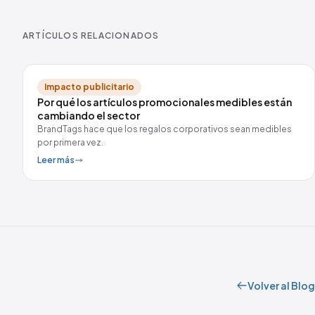
ARTÍCULOS RELACIONADOS
Impacto publicitario
Por qué los artículos promocionales medibles están
cambiando el sector
BrandTags hace que los regalos corporativos sean medibles
por primera vez.
Leer más
Volver al Blog