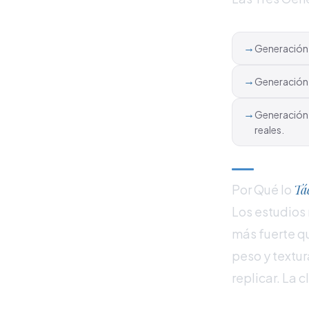
→
Generación 1
→
Generación 2
→
Generación 3
reales.
Por Qué lo
Tá
Los estudios
más fuerte qu
peso y textu
replicar. La 