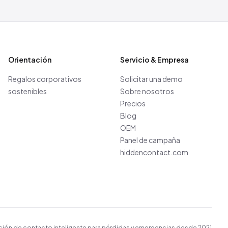
Orientación
Servicio & Empresa
Regalos corporativos
Solicitar una demo
sostenibles
Sobre nosotros
Precios
Blog
OEM
Panel de campaña
hiddencontact.com
ción de contacto inteligente para pérdidas y emergencias desde 2021