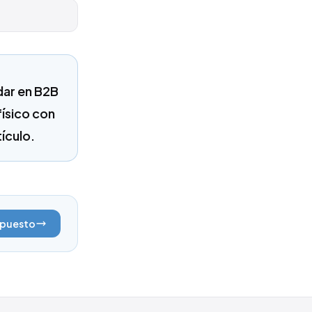
ndar en B2B
físico con
tículo.
upuesto