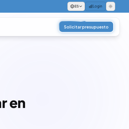
ES
Login
Solicitar presupuesto
r en