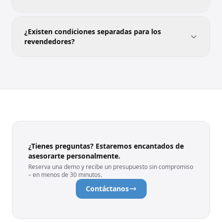
anunciante.
La cantidad mínima de pedido es de 300 unidades.
Los precios por volumen para cantidades mayores
¿Existen condiciones separadas para los
se proporcionan en tu presupuesto personal.
revendedores?
Sí, existen. No dudes en ponerte en contacto con
nosotros.
¿Tienes preguntas? Estaremos encantados de
asesorarte personalmente.
Reserva una demo y recibe un presupuesto sin compromiso
– en menos de 30 minutos.
Contáctanos