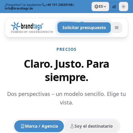
¿Preguntas? Le ayudamos:
+49 151 24039748
o
ES
info@brandtags.de
Solicitar presupuesto
POWERED BY HIDDENCONTACT®
PRECIOS
Claro. Justo. Para
siempre.
POR OCASIÓN
Dos perspectivas – un modelo sencillo. Elige tu
Para empleados
Para Navidad
+
vista.
POR ENFOQUE
Marca / Agencia
Soy el destinatario
Regalos corporativos sostenibles