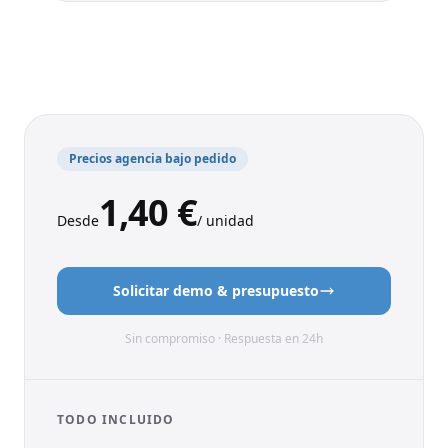
Panel de campaña
Solicitar presupuesto
¿Preguntas? Le ayudamos:
Precios agencia bajo pedido
+49 151 24039748
o
info@brandtags.de
1,40 €
Desde
/ unidad
Solicitar demo & presupuesto
Sin compromiso · Respuesta en 24h
TODO INCLUIDO