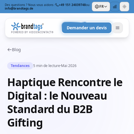
Des questions ? Nous vous aidons :
+49 151 24039748
ou
FR
info@brandtags.de
Demander un devis
POWERED BY HIDDENCONTACT®
Blog
Tendances
5 min de lecture
·
Mai 2026
Haptique Rencontre le
PAR OCCASION
Digital : le Nouveau
Pour les salariés
Pour Noël
+
Standard du B2B
PAR BUDGET & FISCALITÉ
Gifting
Objets publicitaires pas chers