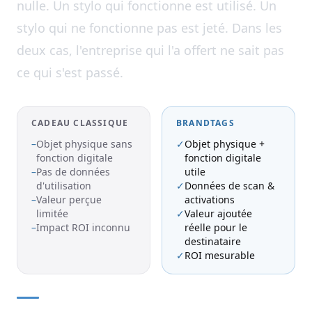
nulle. Un stylo qui fonctionne est utilisé. Un
stylo qui ne fonctionne pas est jeté. Dans les
deux cas, l'entreprise qui l'a offert ne sait pas
ce qui s'est passé.
CADEAU CLASSIQUE
BRANDTAGS
–
Objet physique sans
✓
Objet physique +
fonction digitale
fonction digitale
–
Pas de données
utile
d'utilisation
✓
Données de scan &
–
Valeur perçue
activations
limitée
✓
Valeur ajoutée
–
Impact ROI inconnu
réelle pour le
destinataire
✓
ROI mesurable