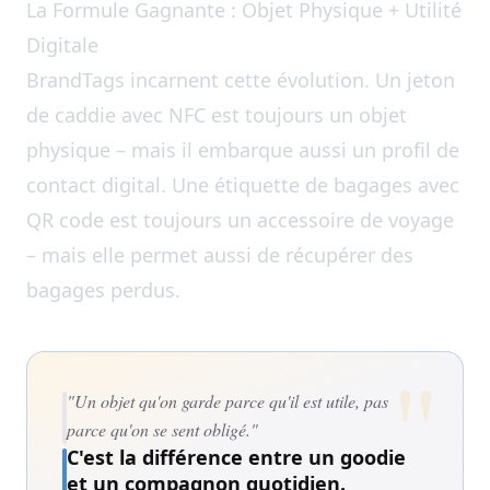
La Formule Gagnante : Objet Physique + Utilité
Digitale
BrandTags incarnent cette évolution. Un jeton
de caddie avec NFC est toujours un objet
physique – mais il embarque aussi un profil de
contact digital. Une étiquette de bagages avec
QR code est toujours un accessoire de voyage
– mais elle permet aussi de récupérer des
bagages perdus.
"
"Un objet qu'on garde parce qu'il est utile, pas
parce qu'on se sent obligé."
C'est la différence entre un goodie
et un compagnon quotidien.