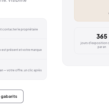
t contacter le propriétaire
365
jours d'exposition
par an
go est présent et votre marque
 — votre offre, un clic après
 gabarits