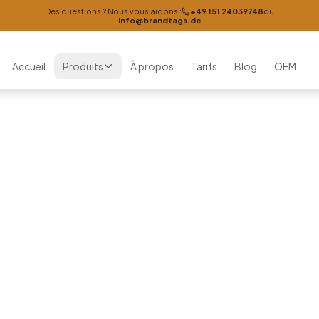
Des questions ? Nous vous aidons :
+49 151 24039748
ou
info@brandtags.de
Accueil
Produits
À propos
Tarifs
Blog
OEM