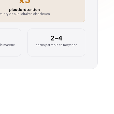
plus de rétention
vs. stylos publicitaires classiques
2–4
 de marque
scans par mois en moyenne