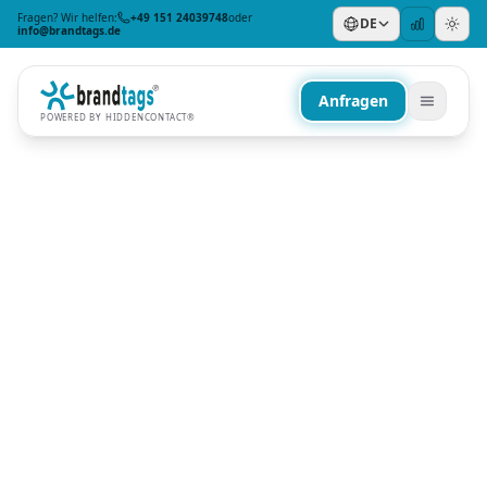
Fragen? Wir helfen:
+49 151 24039748
oder
DE
info@brandtags.de
Anfragen
POWERED BY HIDDENCONTACT®
NACH PRODUKT/THEMA
Verlustschutz
Mobilität
Reisen & Urlaub
Digitales Notfallprofil
NACH ANLASS