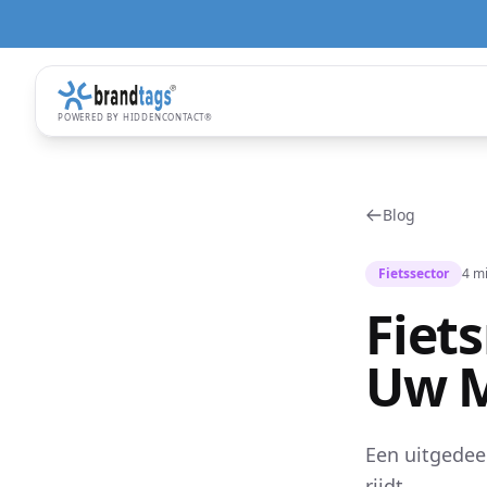
POWERED BY HIDDENCONTACT®
Blog
Fietssector
4 m
Fiet
Uw M
Een uitgedeel
rijdt.