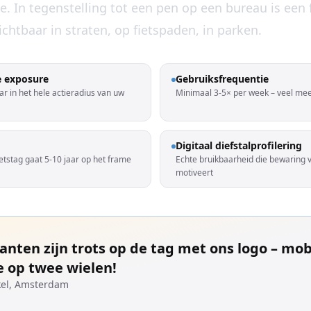
. In tegenstelling tot een pen op een bureau is een f
chtbaar in straten, op fietspaden, in parken.
e exposure
Gebruiksfrequentie
ar in het hele actieradius van uw
Minimaal 3-5× per week – veel me
Digitaal diefstalprofilering
ietstag gaat 5-10 jaar op het frame
Echte bruikbaarheid die bewaring 
motiveert
anten zijn trots op de tag met ons logo – mob
 op twee wielen!
kel, Amsterdam