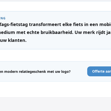
ING
ags-fietstag transformeert elke fiets in een mobi
edium met echte bruikbaarheid. Uw merk rijdt ja
uw klanten.
Offerte aa
een modern relatiegeschenk met uw logo?