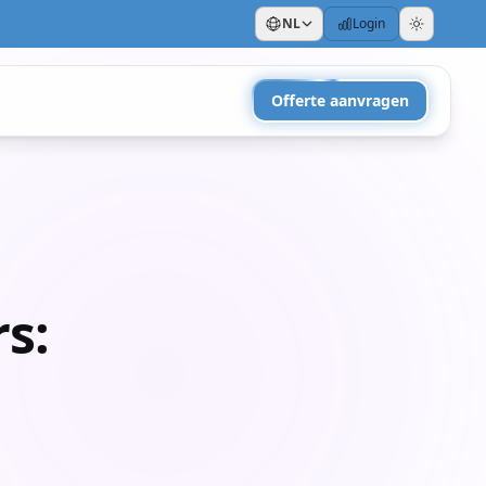
NL
Login
Offerte aanvragen
s: