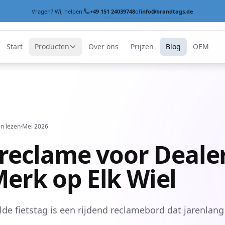
Vragen? Wij helpen:
+49 151 24039748
of
info@brandtags.de
Start
Producten
Over ons
Prijzen
Blog
OEM
in lezen
·
Mei 2026
sreclame voor Dealer
erk op Elk Wiel
de fietstag is een rijdend reclamebord dat jarenlang