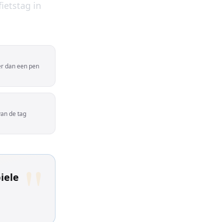
ietstag in
er dan een pen
van de tag
"
iele