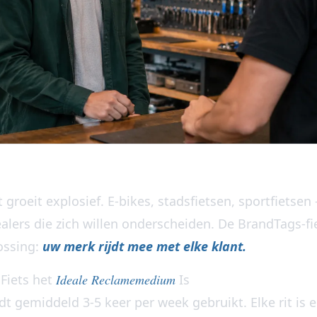
 groeit explosief. E-bikes, stadsfietsen, sportfietse
alers die zich willen onderscheiden. De BrandTags-fi
ossing:
uw merk rijdt mee met elke klant.
Fiets het
Ideale Reclamemedium
Is
dt gemiddeld 3-5 keer per week gebruikt. Elke rit is 