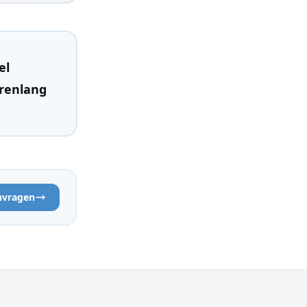
el
renlang
nvragen