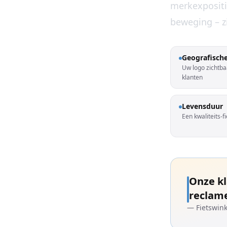
merkexpositie
beweging – zi
Geografisch
Uw logo zichtba
klanten
Levensduur
Een kwaliteits-f
Onze kl
reclame
— Fietswin