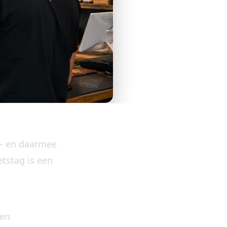
n – en daarmee
etstag is een
een