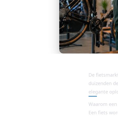
De fietsmarkt
duizenden de
elegante opl
Waarom een 
Een fiets wor