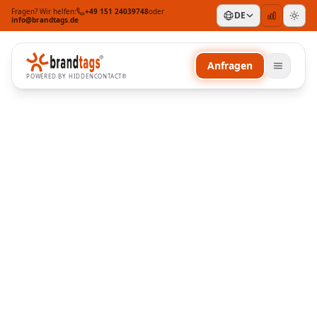
Fragen? Wir helfen:
+49 151 24039748
oder
DE
info@brandtags.de
Anfragen
POWERED BY HIDDENCONTACT®
NACH PRODUKT/THEMA
Verlustschutz
Mobilität
Reisen & Urlaub
Digitales Notfallprofil
NACH ANLASS