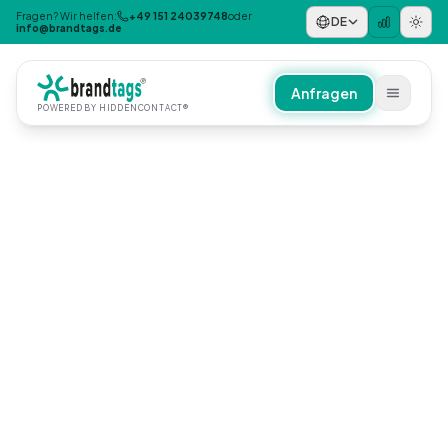
Fragen? Wir helfen:
+49 151 24039748
oder
DE
info@brandtags.de
Anfragen
POWERED BY HIDDENCONTACT®
NACH PRODUKT/THEMA
Verlustschutz
Mobilität
Reisen & Urlaub
Digitales Notfallprofil
NACH ANLASS