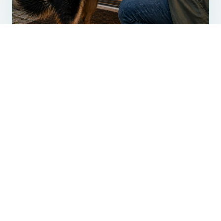
QR scannen oder NFC antippen
Jeder Finder kann sofort handeln – kein App-Download,
kein Account. Funktioniert mit jedem Smartphone.
Notfallprofil öffnet sich sofort
Besitzerkontakte, Medikamente, Allergien, Chip-
Nummer und Tierarzt-Nummer – alles auf einen Blick,
ohne Tierarzt oder Register. Du entscheidest, welche
Infos angezeigt werden.
Optional: Anonym Kontakt aufnehmen
Optional ist der Besitzer per hiddencontact anonym