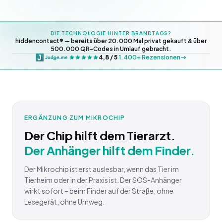
DIE TECHNOLOGIE HINTER BRANDTAGS?
hiddencontact® — bereits über 20.000 Mal privat gekauft & über
500.000 QR-Codes in Umlauf gebracht.
4,8 / 5
1.400+ Rezensionen
·
·
ERGÄNZUNG ZUM MIKROCHIP
Der Chip hilft dem Tierarzt.
Der Anhänger hilft dem Finder.
Der Mikrochip ist erst auslesbar, wenn das Tier im
Tierheim oder in der Praxis ist. Der SOS-Anhänger
wirkt sofort – beim Finder auf der Straße, ohne
Lesegerät, ohne Umweg.