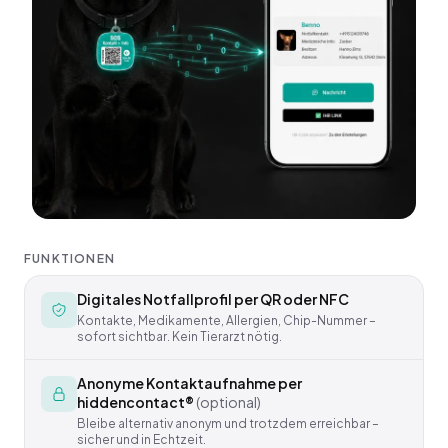
FUNKTIONEN
Digitales Notfallprofil per QR oder NFC
Kontakte, Medikamente, Allergien, Chip-Nummer –
sofort sichtbar. Kein Tierarzt nötig.
Anonyme Kontaktaufnahme per
hiddencontact®
(optional)
Bleibe alternativ anonym und trotzdem erreichbar –
sicher und in Echtzeit.