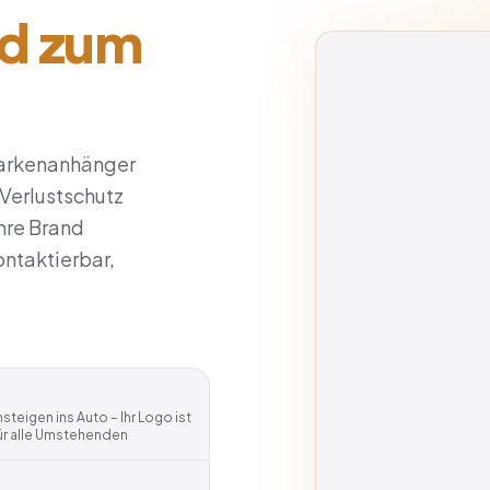
nd zum
Markenanhänger
 Verlustschutz
Ihre Brand
ontaktierbar,
teigen ins Auto – Ihr Logo ist
für alle Umstehenden