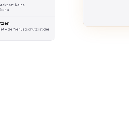
aktiert. Keine
Risiko
utzen
t – der Verlustschutz ist der
PRODUKTBILD FOLGT