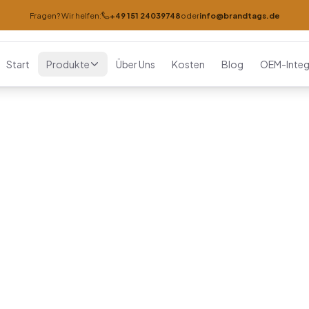
Fragen? Wir helfen:
+49 151 24039748
oder
info@brandtags.de
Start
Produkte
Über Uns
Kosten
Blog
OEM-Integ